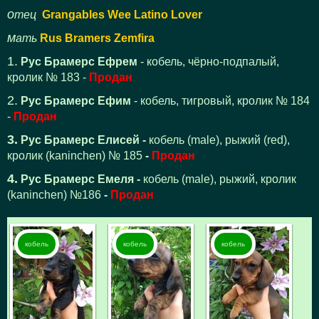
отец
Grangables Wee Latino Lover
мать
Rus Bramers Zemfira
1.
Рус Брамерс Ефрем
- кобель, чёрно-подпалый,
кролик № 183 -
Продан
2.
Рус Брамерс Ефим
- кобель, тигровый, кролик № 184
-
Продан
3. Рус Брамерс Елисей -
кобель (male), рыжий (red),
кролик (kaninchen) № 185
-
Продан
4. Рус Брамерс Емеля -
кобель (male), рыжий, кролик
(kaninchen) №186
-
Продан