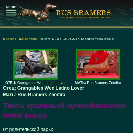
МЕНЮ
В начало
Щенки таксы
Помет: "Е", д.р. 16.05.2017, Кроличья такса (архив)
ОТЕЦ:
Grangables Wee Latino Lover
МАТЬ:
Rus Bramers Zemfira
Отец: Grangables Wee Latino Lover
Мать: Rus Bramers Zemfira
Таксы кроличьей щенки/kaninchen
teckel puppy
от родительской пары: