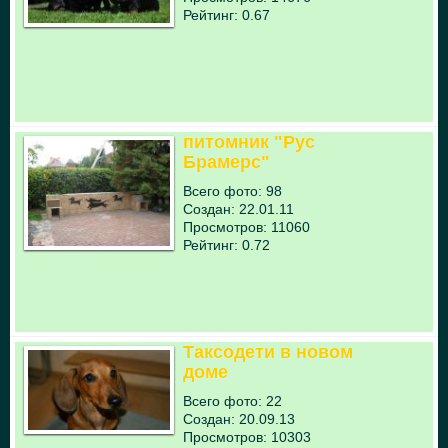
Рейтинг: 0.67
питомник "Рус
Брамерс"
Всего фото: 98
Создан: 22.01.11
Просмотров: 11060
Рейтинг: 0.72
Таксодети в новом
доме
Всего фото: 22
Создан: 20.09.13
Просмотров: 10303