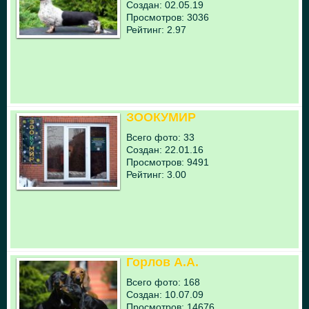
Создан: 02.05.19
Просмотров: 3036
Рейтинг: 2.97
ЗООКУМИР
Всего фото: 33
Создан: 22.01.16
Просмотров: 9491
Рейтинг: 3.00
Горлов А.А.
Всего фото: 168
Создан: 10.07.09
Просмотров: 14676